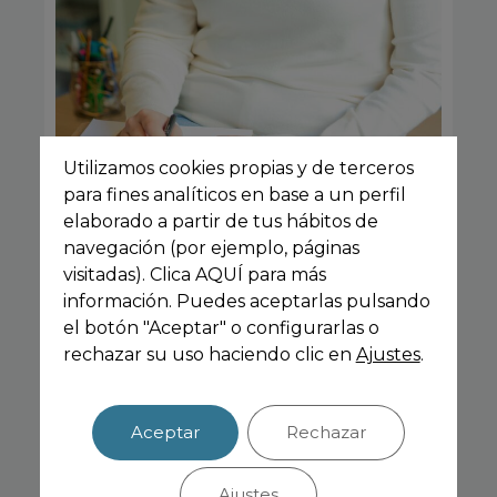
Utilizamos cookies propias y de terceros
para fines analíticos en base a un perfil
elaborado a partir de tus hábitos de
Carmela Porquet
navegación (por ejemplo, páginas
visitadas). Clica AQUÍ para más
Psicóloga General Sanitaria
información. Puedes aceptarlas pulsando
el botón "Aceptar" o configurarlas o
rechazar su uso haciendo clic en
Ajustes
.
Aceptar
Rechazar
Ajustes