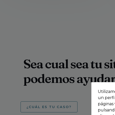
Sea cual sea tu s
podemos ayudar
Utilizam
un perfi
páginas 
¿CUÁL ES TU CASO?
pulsando