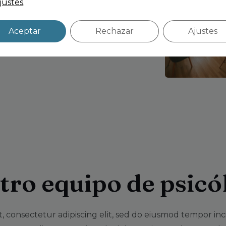
justes
.
Aceptar
Rechazar
Ajustes
tro equipo de psicó
, consectetur adipiscing elit, sed do eiusmod tempor inc