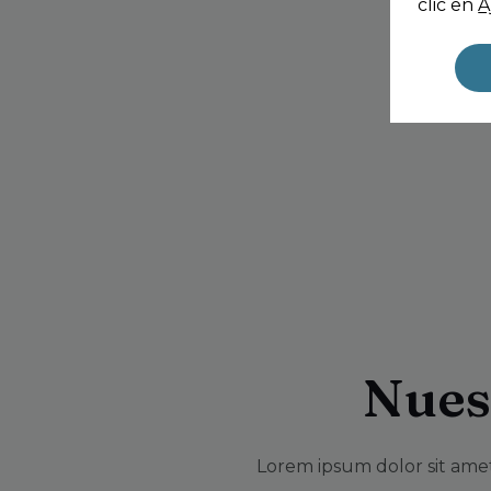
clic en
A
Nues
Lorem ipsum dolor sit amet