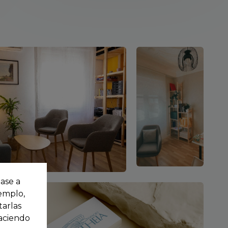
base a
jemplo,
tarlas
haciendo