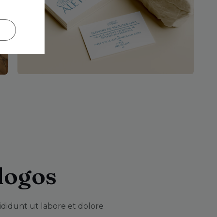
logos
ididunt ut labore et dolore